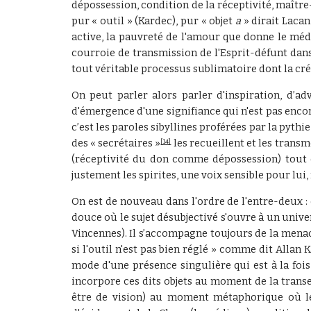
dépossession, condition de la réceptivité, maîtr
pur « outil » (Kardec), pur « objet
a
» dirait Lacan
active, la pauvreté de l'amour que donne le médi
courroie de transmission de l'Esprit-défunt dans 
tout véritable processus sublimatoire dont la c
On peut parler alors parler d'inspiration, d’ad
d'émergence d'une signifiance qui n'est pas encore
c’est les paroles sibyllines proférées par la pyth
des « secrétaires »
les recueillent et les transm
[14]
(réceptivité du don comme dépossession) tout en
justement les spirites, une voix sensible pour lui
On est de nouveau dans l'ordre de l'entre-deux : c
douce où le sujet désubjectivé s'ouvre à un unive
Vincennes). Il s’accompagne toujours de la mena
si l'outil n'est pas bien réglé » comme dit Allan K
mode d'une présence singulière qui est à la fois 
incorpore ces dits objets au moment de la transe 
être de vision) au moment métaphorique où le