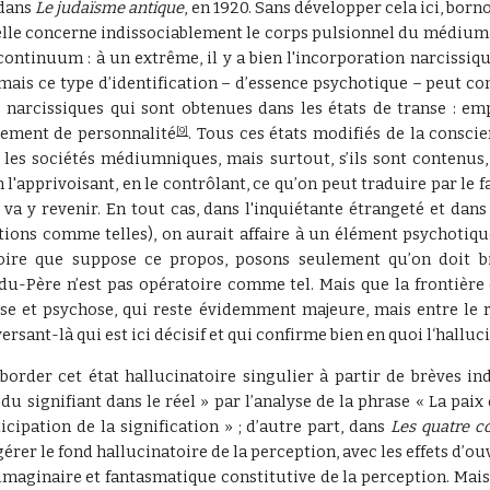
 dans
Le judaïsme antique
, en 1920. Sans développer cela ici, born
 elle concerne indissociablement le corps pulsionnel du médium et
 continuum : à un extrême, il y a bien l'incorporation narcissi
ais ce type d’identification – d’essence psychotique – peut con
ions narcissiques qui sont obtenues dans les états de transe : e
gement de personnalité
. Tous ces états modifiés de la conscie
[9]
s les sociétés médiumniques, mais surtout, s’ils sont contenus
n l'apprivoisant, en le contrôlant, ce qu’on peut traduire par le f
va y revenir. En tout cas, dans l'inquiétante étrangeté et dans 
ions comme telles), on aurait affaire à un élément psychotiq
atoire que suppose ce propos, posons seulement qu’on doit b
du-Père n’est pas opératoire comme tel. Mais que la frontière
ose et psychose, qui reste évidemment majeure, mais entre le
sant-là qui est ici décisif et qui confirme bien en quoi l‘halluc
aborder cet état hallucinatoire singulier à partir de brèves i
 « du signifiant dans le réel » par l’analyse de la phrase « La pa
cipation de la signification » ; d’autre part, dans
Les quatre c
er le fond hallucinatoire de la perception, avec les effets d’o
 imaginaire et fantasmatique constitutive de la perception. Mais