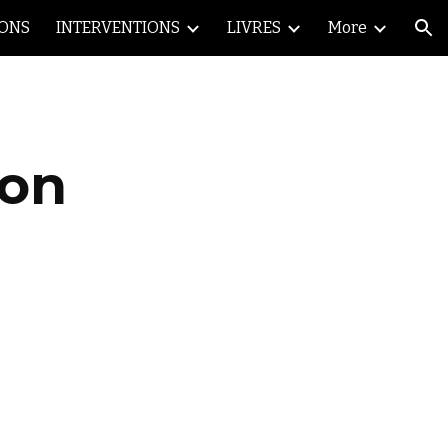
IONS
INTERVENTIONS
LIVRES
More
ion
ion