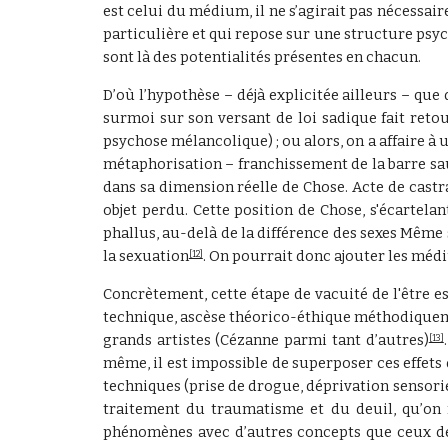
est celui du médium, il ne s’agirait pas nécessa
particulière et qui repose sur une structure ps
sont là des potentialités présentes en chacun.
D’où l’hypothèse – déjà explicitée ailleurs – qu
surmoi sur son versant de loi sadique fait retour
psychose mélancolique) ; ou alors, on a affaire à 
métaphorisation – franchissement de la barre sa
dans sa dimension réelle de Chose. Acte de castra
objet perdu. Cette position de Chose, s'écartelan
phallus, au-delà de la différence des sexes Même s
la sexuation
. On pourrait donc ajouter les méd
[12]
Concrètement, cette étape de vacuité de l'être e
technique, ascèse théorico-éthique méthodiqueme
grands artistes (Cézanne parmi tant d’autres)
[13]
même, il est impossible de superposer ces effets
techniques (prise de drogue, déprivation sensori
traitement du traumatisme et du deuil, qu’on 
phénomènes avec d’autres concepts que ceux de l