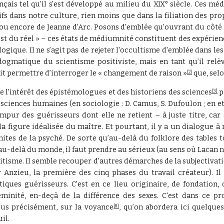
nçais tel qu’il s’est développé au milieu du XIX° siècle. Ces mé
ifs dans notre culture, rien moins que dans la filiation des pro
 ou encore de Jeanne d’Arc. Posons d’emblée qu’ouvrant du côté
’est du réel » – ces états de médiumnité constituent des expérie
logique. Il ne s’agit pas de rejeter l'occultisme d'emblée dans le
dogmatique du scientisme positiviste, mais en tant qu’il relè
ait permettre d’interroger le « changement de raison »
que, selo
[2]
de l'intérêt des épistémologues et des historiens des sciences
p
[3]
 sciences humaines (en sociologie : D. Camus, S. Dufoulon ; en et
pur des guérisseurs dont elle ne retient – à juste titre, car 
la figure idéalisée du maître. Et pourtant, il y a un dialogue à
es de la psyché. De sorte qu’au-delà du folklore des tables to
au-delà du monde, il faut prendre au sérieux (au sens où Lacan n
itisme. Il semble recouper d’autres démarches de la subjectivati
 Anzieu, la première des cinq phases du travail créateur). Il
ntiques guérisseurs. C'est en ce lieu originaire, de fondation,
éminité, en-deçà de la différence des sexes. C'est dans ce pr
plus précisément, sur la voyance
, qu’on abordera ici quelqu
[8]
il.