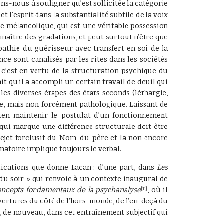
ons-nous à souligner qu’est sollicitée la catégorie
 l’esprit dans la substantialité subtile de la voix
que mélancolique, qui est une véritable possession
naître des gradations, et peut surtout n’être que
mpathie du guérisseur avec transfert en soi de la
nce sont canalisés par les rites dans les sociétés
, c’est en vertu de la structuration psychique du
ait qu’il a accompli un certain travail de deuil qui
les diverses étapes des états seconds (léthargie,
ue, mais non forcément pathologique. Laissant de
ien maintenir le postulat d’un fonctionnement
 qui marque une différence structurale doit être
 rejet forclusif du Nom-du-père et la non encore
inatoire implique toujours le verbal.
ndications que donne Lacan : d’une part, dans
Les
ix du soir » qui renvoie à un contexte inaugural de
oncepts fondamentaux de la psychanalyse
, où il
[11]
uvertures du côté de l’hors-monde, de l’en-deçà du
, de nouveau, dans cet entraînement subjectif qui