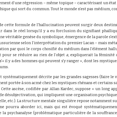
irement d’une régression – même topique – caractérisant un état
ychique qui sort du commun. Tout le monde n’est pas médium, co
e de cette formule de l'hallucination peuvent surgir deux desti
 dans le réel lorsqu'il y a eu forclusion du signifiant phalliqu
une véritable genèse du symbolique, émergence de la parole s'ext
ussurienne selon l’interprétation du premier Lacan – mais métap
tion par quoi le corps chosifié du médium dans l’élément halluci
t pour se réduire au rien de l’objet
a
, expliquerait la féminit
’« il y a des hommes qui peuvent s'y ranger », dont les mystique
iums.
st systématiquement décrite par les grandes sagesses (faire le 
nt portée à son acmé chez les mystiques rhénans et certains s
. Cette ascèse, codifiée par Allan Kardec, suppose « un long app
 de désubjectivation, qui impliquent une organisation psychique 
elle, etc.). La structure mentale singulière repose notamment su
ne pourra aborder ici, mais qui est évoqué systématiquemen
a psychanalyse (problématique particulière de la souffrance).