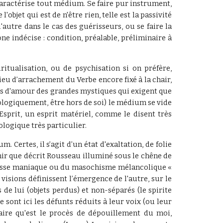
caractérise tout médium. Se faire pur instrument,
bjet qui est de n'être rien, telle est la passivité
autre dans le cas des guérisseurs, ou se faire la
ne indécise : condition, préalable, préliminaire à
iritualisation, ou de psychisation si on préfère,
lieu d’arrachement du Verbe encore fixé à la chair,
 mots d'amour des grandes mystiques qui exigent que
logiquement, être hors de soi)
le médium se vide
Esprit, un esprit matériel, comme le disent très
ologique très particulier.
 Certes, il s’agit d’un état d'exaltation, de folie
enir que décrit Rousseau illuminé sous le chêne de
ivresse maniaque ou du masochisme mélancolique «
s visions définissent l’émergence de l'autre, sur le
 de lui (objets perdus) et non-séparés (le spirite
 sont ici les défunts réduits à leur voix (ou leur
ire qu'est le procès de dépouillement du moi,