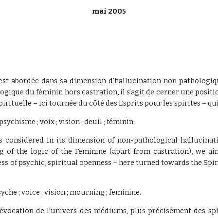
mai 2005
, est abordée dans sa dimension d’hallucination non patholog
ogique du féminin hors castration, il s’agit de cerner une position
rituelle – ici tournée du côté des Esprits pour les spirites – qu
sychisme ; voix ; vision ; deuil ; féminin.
is considered in its dimension of non-pathological hallucina
of the logic of the Feminine (apart from castration), we aim
ss of psychic, spiritual openness – here turned towards the Spirit
yche ; voice ; vision ; mourning ; feminine.
’évocation de l’univers des médiums, plus précisément des spir