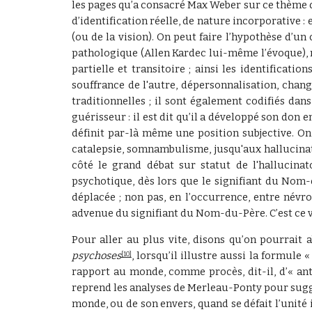
les pages qu’a consacré Max Weber sur ce thème
d’identification réelle, de nature incorporative :
(ou de la vision). On peut faire l’hypothèse d’un
pathologique (Allen Kardec lui-même l’évoque), m
partielle et transitoire ; ainsi les identificat
souffrance de l'autre, dépersonnalisation, chan
traditionnelles ; il sont également codifiés dan
guérisseur : il est dit qu’il a développé son don e
définit par-là même une position subjective. On 
catalepsie, somnambulisme, jusqu'aux hallucinat
côté le grand débat sur statut de l'hallucin
psychotique, dès lors que le signifiant du Nom-
déplacée ; non pas, en l’occurrence, entre névr
advenue du signifiant du Nom-du-Père. C’est ce ver
Pour aller au plus vite, disons qu’on pourrait 
psychoses
, lorsqu’il illustre aussi la formule
[10]
rapport au monde, comme procès, dit-il, d’« anti
reprend les analyses de Merleau-Ponty pour suggér
monde, ou de son envers, quand se défait l’unité