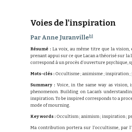
Voies de l’inspiration
Par Anne Juranville
[1]
Résumé :
La voix, au même titre que la vision
prenant appui sur ce que Lacan a théorisé sur la l
correspond à un procès d’ouverture psychique, spi
Mots-clés :
Occultisme ; animisme ; inspiration ; p
Summary :
Voice, in the same way as vision, 
phenomenon. Building on Lacan's understanding 
inspiration. To be inspired corresponds to a proce
mode of mourning.
Key words :
Occultism ; animism ; inspiration ; ps
Ma contribution portera sur l'occultisme, par l