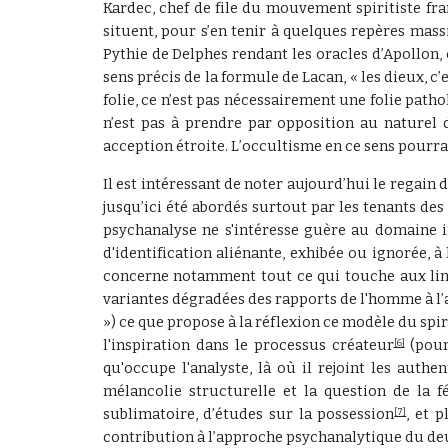
Kardec, chef de file du mouvement spiritiste fra
situent, pour s’en tenir à quelques repères mass
Pythie de Delphes rendant les oracles d’Apollon,
sens précis de la formule de Lacan, « les dieux, c
folie, ce n’est pas nécessairement une folie patho
n’est pas à prendre par opposition au naturel 
acception étroite. L’occultisme en ce sens pourr
Il est intéressant de noter aujourd’hui le regain 
jusqu’ici été abordés surtout par les tenants des
psychanalyse ne s'intéresse guère au domaine im
d'identification aliénante, exhibée ou ignorée, à 
concerne notamment tout ce qui touche aux limit
variantes dégradées des rapports de l'homme à l’
») ce que propose à la réflexion ce modèle du spir
l'inspiration dans le processus créateur
(pour
[6]
qu'occupe l'analyste, là où il rejoint les authe
mélancolie structurelle et la question de la f
sublimatoire, d’études sur la possession
, et 
[7]
contribution à l’approche psychanalytique du deu