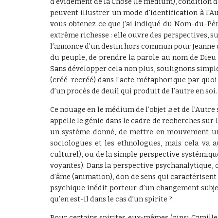
d'évidement de la Chose (le médium), condition de
peuvent illustrer un mode d'identification à l'Au
vous obtenez ce que j'ai indiqué du Nom-du-Père
extrême richesse : elle ouvre des perspectives, sur
l’annonce d’un destin hors commun pour Jeanne d'
du peuple, de prendre la parole au nom de Dieu ;
Sans développer cela non plus, soulignons simpl
(créé-recréé) dans l'acte métaphorique par quoi
d’un procès de deuil qui produit de l’autre en soi.
Ce nouage en le médium de l’objet
a
et de l’Autre 
appelle le génie dans le cadre de recherches sur 
un système donné, de mettre en mouvement un ré
sociologues et les ethnologues, mais cela va au
culturel), ou de la simple perspective systémiqu
voyantes). Dans la perspective psychanalytique, 
d’âme (animation), don de sens qui caractérisent 
psychique inédit porteur d’un changement subjec
qu’en est-il dans le cas d’un spirite ?
Pour certains spirites eux-mêmes (ainsi Camille