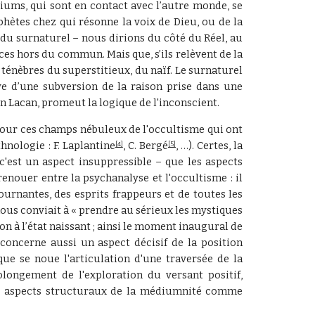
diums, qui sont en contact avec l’autre monde, se
phètes chez qui résonne la voix de Dieu, ou de la
 du surnaturel – nous dirions du côté du Réel, au
nces hors du commun. Mais que, s’ils relèvent de la
s ténèbres du superstitieux, du naïf. Le surnaturel
ve d’une subversion de la raison prise dans une
n Lacan, promeut la logique de l'inconscient.
our ces champs nébuleux de l'occultisme qui ont
hnologie : F. Laplantine
, C. Bergé
, …). Certes, la
[4]
[5]
c'est un aspect insuppressible – que les aspects
 renouer entre la psychanalyse et l'occultisme : il
urnantes, des esprits frappeurs et de toutes les
ous conviait à « prendre au sérieux les mystiques
on à l’état naissant ; ainsi le moment inaugural de
 concerne aussi un aspect décisif de la position
 que se noue l'articulation d'une traversée de la
olongement de l'exploration du versant positif,
es aspects structuraux de la médiumnité comme