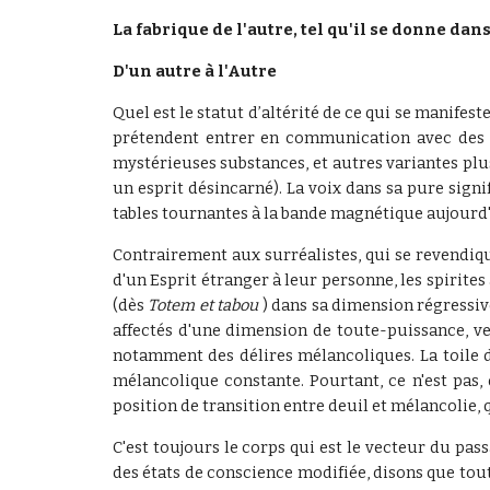
La fabrique de l'autre, tel qu'il se donne dans 
D'un autre à l'Autre
Quel est le statut d’altérité de ce qui se manifes
prétendent entrer en communication avec des ent
mystérieuses substances, et autres variantes pl
un esprit désincarné). La voix dans sa pure signi
tables tournantes à la bande magnétique aujourd'
Contrairement aux surréalistes, qui se revendiq
d'un Esprit étranger à leur personne, les spirites
(dès
Totem et tabou
) dans sa dimension régressiv
affectés d'une dimension de toute-puissance, ve
notamment des délires mélancoliques. La toile d
mélancolique constante. Pourtant, ce n'est pas,
position de transition entre deuil et mélancoli
C'est toujours le corps qui est le vecteur du pa
des états de conscience modifiée, disons que tou