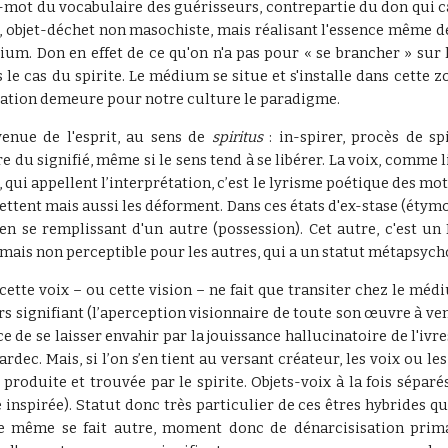
e-mot du vocabulaire des guérisseurs, contrepartie du don qui 
, objet-déchet non masochiste, mais réalisant l'essence même de l'o
um. Don en effet de ce qu'on n'a pas pour « se brancher » sur l'
le cas du spirite. Le médium se situe et s'installe dans cette zo
réation demeure pour notre culture le paradigme.
venue de l'esprit, au sens de
spiritus
: in-spirer, procès de sp
 du signifié, même si le sens tend à se libérer. La voix, comme 
ie, qui appellent l’interprétation, c’est le lyrisme poétique des
ettent mais aussi les déforment. Dans ces états d'ex-stase
(étymo
 se remplissant d'un autre (possession). Cet autre, c'est un 
, mais non perceptible pour les autres, qui a un statut métapsych
ette voix – ou cette vision – ne fait que transiter chez le médium.
rs signifiant (l’aperception visionnaire de toute son œuvre à v
ce de se laisser envahir par la jouissance hallucinatoire de l'
ardec. Mais, si l’on s’en tient au versant créateur, les voix ou le
produite et trouvée par le spirite. Objets-voix à la fois séparés
inspirée). Statut donc très particulier de ces êtres hybrides que
 même se fait autre, moment donc de dénarcisisation prima