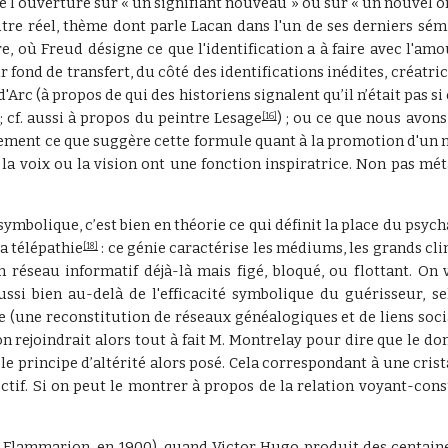
 l'ouverture sur « un signifiant nouveau » ou sur « un nouvel o
tre réel, thème dont parle Lacan dans l'un de ses derniers sémin
, où Freud désigne ce que l'identification a à faire avec l'amo
 fond de transfert, du côté des identifications inédites, créatric
Arc (à propos de qui des historiens signalent qu’il n’était pas
 cf. aussi à propos du peintre Lesage
) ; ou ce que nous avon
[16]
ement ce que suggère cette formule quant à la promotion d'un 
 la voix ou la vision ont une fonction inspiratrice. Non pas m
symbolique, c’est bien en théorie ce qui définit la place du psych
la télépathie
: ce génie caractérise les médiums, les grands cli
[18]
seau informatif déjà-là mais figé, bloqué, ou flottant. On v
ssi bien au-delà de l'efficacité symbolique du guérisseur, se
e (une reconstitution de réseaux généalogiques et de liens soc
on rejoindrait alors tout à fait M. Montrelay pour dire que le 
le principe d’altérité alors posé. Cela correspondant à une cris
tif. Si on peut le montrer à propos de la relation voyant-cons
 Flammarion, en 1900), quand Victor Hugo produit des centain