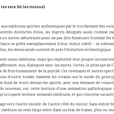
les voix (et les visions)
te aux médiums spirites authentiques par le truchement des voix ? 
ités distinctes d'eux, les Esprits désignés aussi comme maté
us ou moins nébuleuses pour ne pas dire fumeuses (comme les e
fiance se prête exemplairement à leur statut subtil – ni substa
hui, les désincarnés suivent de près l'évolution technologique.
uent aussi médiums, mais qui explorent leur propre inconscient
 affirment, eux, dialoguer avec les morts. Certes, le principe de l
e de fonctionnement de la psyché. Ces revenants et autres spect
nus d’outre-tombe, hantent les vivants sur le mode du princi
e fond de toute démarche spirite, avec son élément de consola
 de nouveau, sur cette horizon d’une animation pathologique qu
e, qu'occupent les bien-nommés médiums, et qui concerne un autr
ssage vers l'autre monde, de l'autre côté du miroir. Sans entre
t médium au sens large entre dans un état de transe, plus ou mo