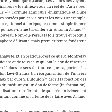
rdre symbolique » (Lacan). Les visions des voyants
aires : « Identifiez-vous au réel de l'Autre réel,
ur »
. Formule admirable, énigmatique et d'une
[15]
es portées par les visions et les voix. Par exemple,
 si exceptionnel à son époque, comme simple femme
s pu nous-même travailler sur Antonin Artaud
.
[17]
nouveau Nom-du-Père, à la fois trouvé et produit
étaphore délirante, mais premier temps fondateur
analyste. Et en pratique, c’est ce que M. Montrelay
niciens et de tous ceux qui ont le don de réactiver
a là dans le sens de tout ce que rapportent les
lon Lévi-Strauss (la réorganisation de l'univers
iaux par quoi S. Dufoulon
décrit la fonction des
[19]
don du médium est un don de forme (in-formation),
tallisation transférentielle qui crée un événement
ultant comme on a tenté de le faire avec Artaud,
es de pages écrites comme sous la dictée par ses