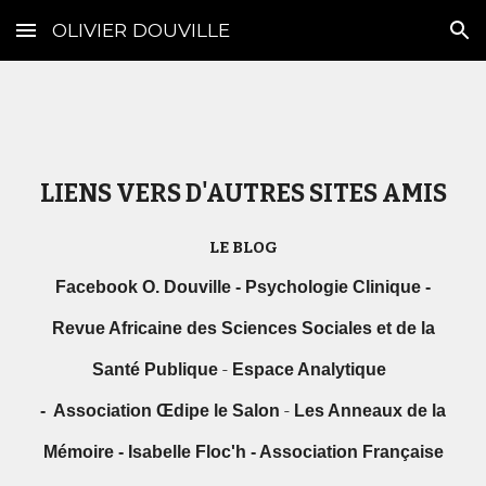
OLIVIER DOUVILLE
Skip to main content
Skip to navigation
LIENS VERS D'AUTRES SITES AMIS
LE BLOG
F
acebook O. Douville
-
Psychologie Clinique
-
Revue Africaine des Sciences Sociales et de la
Santé Publique
-
Espace Analytique
-
Association Œdipe le Salon
-
Les Anneaux de la
Mémoire
-
Isabelle Floc'h
-
Association Française