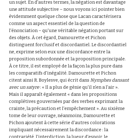
un sujet. En d'autres termes, la négation est davantage 
une attitude subjective – nous voyons ici pointer bien 
évidemment quelque chose que Lacan caractérisera 
comme un aspect essentiel de la question de 
l'énonciation – qu'une véritable négation portant sur 
des objets. À cet égard, Damourette et Pichon 
distinguent forclusif et discordantiel. Le discordantiel 
ne, exprime selon eux une discordance entre la 
proposition subordonnée et la proposition principale. 
À ce titre, il est employé de la façon la plus pure dans 
les comparatifs d'inégalité. Damourette et Pichon 
citent ainsi R. Boylesve, qui écrit dans 
Nymphes dansant 
avec un satyre
 : « Il a plus de génie qu'il n'en a l'air ». 
Mais il apparaît également « dans les propositions 
complétives gouvernées par des verbes exprimant la 
crainte, la précaution et l'empêchement ». Au sixième 
tome de leur ouvrage, néanmoins, Damourette et 
Pichon ajoutent à cette série d'autres colorations 
impliquant nécessairement la discordance : la 
contrariété, l'interdiction, la lueur d'espoir, le 