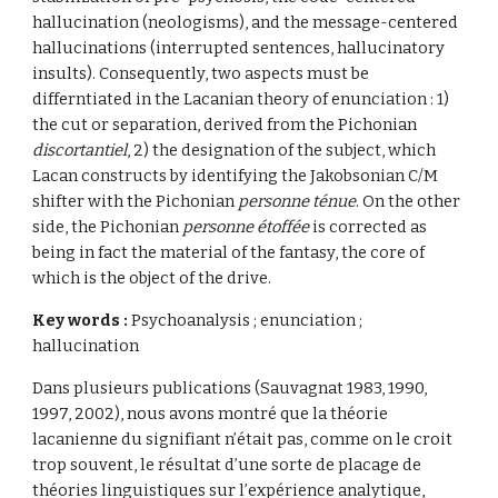
hallucination (neologisms), and the message-centered 
hallucinations (interrupted sentences, hallucinatory 
insults). Consequently, two aspects must be 
differntiated in the Lacanian theory of enunciation : 1) 
the cut or separation, derived from the Pichonian 
discortantiel
, 2) the designation of the subject, which 
Lacan constructs by identifying the Jakobsonian C/M 
shifter with the Pichonian 
personne ténue
. On the other 
side, the Pichonian 
personne étoffée
 is corrected as 
being in fact the material of the fantasy, the core of 
which is the object of the drive. 
Key words : 
Psychoanalysis ; enunciation ; 
hallucination 
Dans plusieurs publications (Sauvagnat 1983, 1990, 
1997, 2002), nous avons montré que la théorie 
lacanienne du signifiant n’était pas, comme on le croit 
trop souvent, le résultat d’une sorte de placage de 
théories linguistiques sur l’expérience analytique, 