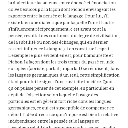
la dialectique lacanienne entre énoncé et énonciation 
doive beaucoup à la façon dont Pichon envisageait les 
rapports entre la pensée et le langage. Pour lui, s'il 
existe bien une dialectique par laquelle l'un et l'autre 
s'influencent réciproquement, c'est avant tout la 
pensée, résultat des coutumes, du degré de civilisation, 
de la subtilité ou non des échanges, qui en dernier 
ressort influence la langue, et en constitue l'esprit. 
L'exemple le plus évident en est, pour Damourette et 
Pichon, la façon dont les trois temps du passé en indo-
européen (aoriste, parfait, imparfait) se réduisent, dans 
les langues germaniques, à un seul, cette simplification 
étant pour lui le signe d'une rusticité foncière. Quoi 
qu'on puisse penser de cet exemple, en particulier en 
dépit de l'objection selon laquelle l'usage des 
particules est en géréral fort riche dans les langues 
germaniques, ce qui est susceptible de compenser ce 
déficit, l'idée directrice qui s'impose est bien la relative 
indépendance entre la pensée et le langage et 
l'avantage relatif de la première sur le second, qu'elle 