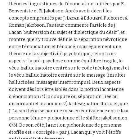
théories linguistiques de l’énonciation, initiées par E. 
Benveniste et R. Jakobson. Après avoir décrit les 
concepts empruntés par J. Lacan à Edouard Pichon et à 
Roman Jakobson, l’auteur commente l’article de J. 
Lacan "Subversion du sujet et dialectique du désir", et 
montre que s’y trouve définie la séparation névrotique 
entre l’énonciation et l’énoncé, mais également une 
théorie de la subjectivité psychotique, selon trois 
aspects : la pré-psychose comme équilibre fragile, le 
vécu hallucinatoire centré sur le code (néologismes) et 
le vécu hallucinatoire centré sur le message (insultes 
hallucinées, messages interrrompus). Deux aspects 
doivent dès lors être isolés dans la notion lacanienne 
d’énonciation : 1) la coupure ou séparation, liée au 
discordantiel pichonien, 2) la désignation du sujet, que 
J. Lacan théorise par une mise en équivalence entre la « 
personne ténue » pichonienne et le shifter jakobsonien 
C/M. De son côté, la notion pichonienne de personne 
étoffée est « corrigée » par J. Lacan qui y voit l’étoffe 