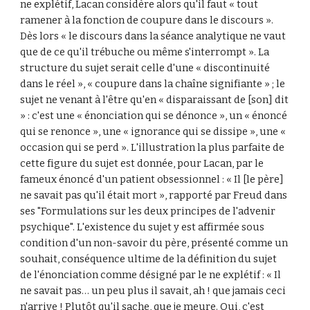
ne explétif, Lacan considère alors qu'il faut « tout 
ramener à la fonction de coupure dans le discours ». 
Dès lors « le discours dans la séance analytique ne vaut 
que de ce qu'il trébuche ou même s'interrompt ». La 
structure du sujet serait celle d'une « discontinuité 
dans le réel », « coupure dans la chaîne signifiante » ; le 
sujet ne venant à l'être qu'en « disparaissant de [son] dit 
» : c'est une « énonciation qui se dénonce », un « énoncé 
qui se renonce », une « ignorance qui se dissipe », une « 
occasion qui se perd ». L'illustration la plus parfaite de 
cette figure du sujet est donnée, pour Lacan, par le 
fameux énoncé d'un patient obsessionnel : « Il [le père] 
ne savait pas qu'il était mort », rapporté par Freud dans 
ses "Formulations sur les deux principes de l'advenir 
psychique". L'existence du sujet y est affirmée sous 
condition d'un non-savoir du père, présenté comme un 
souhait, conséquence ultime de la définition du sujet 
de l'énonciation comme désigné par le ne explétif : « Il 
ne savait pas… un peu plus il savait, ah ! que jamais ceci 
n'arrive ! Plutôt qu'il sache, que je meure. Oui, c'est 