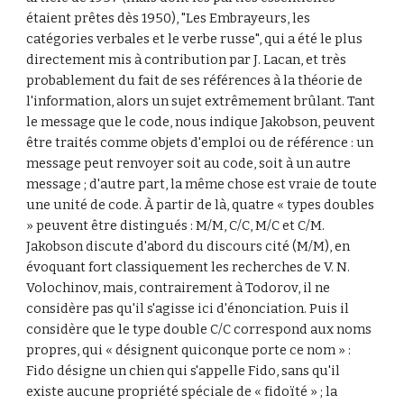
étaient prêtes dès 1950), "Les Embrayeurs, les 
catégories verbales et le verbe russe", qui a été le plus 
directement mis à contribution par J. Lacan, et très 
probablement du fait de ses références à la théorie de 
l'information, alors un sujet extrêmement brûlant. Tant 
le message que le code, nous indique Jakobson, peuvent 
être traités comme objets d'emploi ou de référence : un 
message peut renvoyer soit au code, soit à un autre 
message ; d'autre part, la même chose est vraie de toute 
une unité de code. À partir de là, quatre « types doubles 
» peuvent être distingués : M/M, C/C, M/C et C/M. 
Jakobson discute d'abord du discours cité (M/M), en 
évoquant fort classiquement les recherches de V. N. 
Volochinov, mais, contrairement à Todorov, il ne 
considère pas qu'il s'agisse ici d'énonciation. Puis il 
considère que le type double C/C correspond aux noms 
propres, qui « désignent quiconque porte ce nom » : 
Fido désigne un chien qui s'appelle Fido, sans qu'il 
existe aucune propriété spéciale de « fidoïté » ; la 