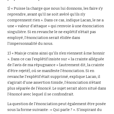
1) « Puisse la charge que nous lui donnons, les faire s'y 
reprendre, avant qu'il ne soit avéré qu'ils n'y 
comprennent rien ». Dans ce cas, indique Lacan, le ne a 
une « valeur d'attaque » qui renvoie à une énonciation 
singulière. Si en revanche le ne explétif n'était pas 
employé, l'énonciation serait élidée dans 
l'impersonnalité du nous.
2) « Mais je crains ainsi qu'ils n'en viennent à me honnir 
». Dans ce cas l'explétif insiste sur « la crainte alléguée 
de l'avis de ma répugnance » (autrement dit, la crainte 
d'être rejeté), où se manifeste l'énonciation. Si en 
revanche l'explétif était supprimé, explique Lacan, il 
s'agirait d'une assertion timide, l'énonciation n'étant 
plus séparée de l'énoncé. Le sujet serait alors situé dans 
l'énoncé avec lequel il se confondrait.
La question de l'énonciation peut également être posée 
sous la forme suivante : « Qui parle ? ». S'inspirant du 