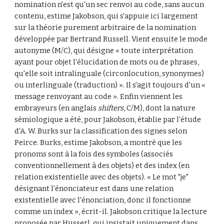
nomination n'est qu'un sec renvoi au code, sans aucun 
contenu, estime Jakobson, qui s'appuie ici largement 
sur la théorie purement arbitraire de la nomination 
développée par Bertrand Russell. Vient ensuite le mode 
autonyme (M/C), qui désigne « toute interprétation 
ayant pour objet l'élucidation de mots ou de phrases, 
qu'elle soit intralinguale (circonlocution, synonymes) 
ou interlinguale (traduction) ». Il s'agit toujours d'un « 
message renvoyant au code ». Enfin viennent les 
embrayeurs (en anglais 
shifters
, C/M), dont la nature 
sémiologique a été, pour Jakobson, établie par l'étude 
d'A. W. Burks sur la classification des signes selon 
Peirce. Burks, estime Jakobson, a montré que les 
pronoms sont à la fois des symboles (associés 
conventionnellement à des objets) et des index (en 
relation existentielle avec des objets). « Le mot "je" 
désignant l'énonciateur est dans une relation 
existentielle avec l'énonciation, donc il fonctionne 
comme un index », écrit-il. Jakobson critique la lecture 
proposée par Husserl, qui insistait uniquement dans 