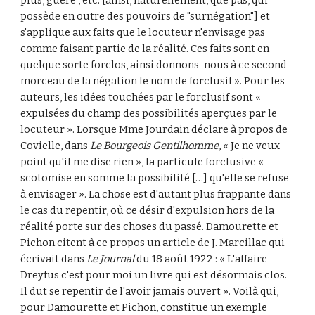
plus, guère , etc. [ainsi, naturellement, que pas, qui 
possède en outre des pouvoirs de "surnégation"] et 
s'applique aux faits que le locuteur n'envisage pas 
comme faisant partie de la réalité. Ces faits sont en 
quelque sorte forclos, ainsi donnons-nous à ce second 
morceau de la négation le nom de forclusif ». Pour les 
auteurs, les idées touchées par le forclusif sont « 
expulsées du champ des possibilités aperçues par le 
locuteur ». Lorsque Mme Jourdain déclare à propos de 
Covielle, dans 
Le Bourgeois Gentilhomme
, « Je ne veux 
point qu'il me dise rien », la particule forclusive « 
scotomise en somme la possibilité […] qu'elle se refuse 
à envisager ». La chose est d'autant plus frappante dans 
le cas du repentir, où ce désir d'expulsion hors de la 
réalité porte sur des choses du passé. Damourette et 
Pichon citent à ce propos un article de J. Marcillac qui 
écrivait dans 
Le Journal
 du 18 août 1922 : « L'affaire 
Dreyfus c'est pour moi un livre qui est désormais clos. 
Il dut se repentir de l'avoir jamais ouvert ». Voilà qui, 
pour Damourette et Pichon, constitue un exemple 