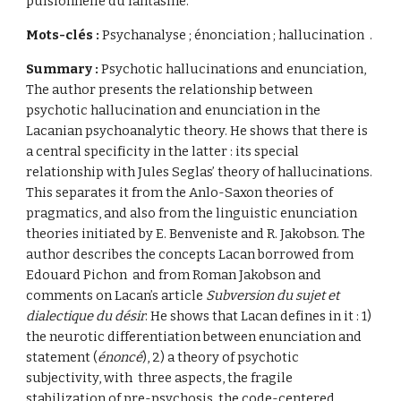
pulsionnelle du fantasme. 
Mots-clés : 
Psychanalyse ; énonciation ; hallucination  .
Summary : 
Psychotic hallucinations and enunciation, 
The author presents the relationship between 
psychotic hallucination and enunciation in the 
Lacanian psychoanalytic theory. He shows that there is 
a central specificity in the latter : its special 
relationship with Jules Seglas’ theory of hallucinations. 
This separates it from the Anlo-Saxon theories of 
pragmatics, and also from the linguistic enunciation 
theories initiated by E. Benveniste and R. Jakobson. The 
author describes the concepts Lacan borrowed from 
Edouard Pichon  and from Roman Jakobson and 
comments on Lacan’s article 
Subversion du sujet et 
dialectique du désir
. He shows that Lacan defines in it : 1) 
the neurotic differentiation between enunciation and 
statement (
énoncé
), 2) a theory of psychotic 
subjectivity, with  three aspects, the fragile 
stabilization of pre-psychosis, the code-centered 