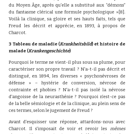
du Moyen Âge, après qu'elle a substitué aux “démons”
du fantasme clérical une formule psychologique »[8].
Voilà la clinique, sa gloire et ses hauts faits, tels que
Freud les décrit et apprécie, en 1893, à propos de
Charcot.
3 Tableau de maladie (
Krankheitsbild
) et histoire de
malade (
Krankengeschichte
)
Pourquoi le terme ne vient-il plus sous sa plume, pour
caractériser son propre travail ? N'a-t-il pas décrit et
distingué, en 1894, les diverses « psychonévroses de
défense » – hystérie de conversion, névrose de
contrainte et phobies ? N'a-t-il pas isolé la névrose
d'angoisse de la neurasthénie ? Pourquoi n'est-ce pas
de la belle sémiologie et de la clinique, au plein sens de
ces termes, selon le jugement de Freud ?
Avant d'esquisser une réponse, attardons-nous avec
Charcot. Il s'imposait de voir et revoir les
mêmes