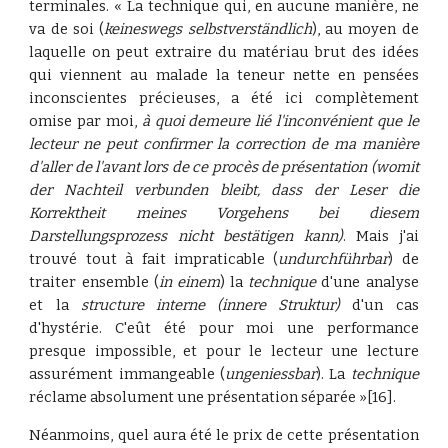
terminales. « La technique qui, en aucune manière, ne
va de soi (
keineswegs
selbstverständlich
), au moyen de
laquelle on peut extraire du matériau brut des idées
qui viennent au malade la teneur nette en pensées
inconscientes précieuses, a été ici complètement
omise par moi,
à quoi demeure lié l'inconvénient que
le
lecteur ne peut confirmer la correction de ma manière
d'aller de l'avant lors de ce procès de présentation
(womit
der Nachteil verbunden bleibt, dass der Leser die
Korrektheit meines Vorgehens bei diesem
Darstellungsprozess nicht bestätigen kann)
. Mais j'ai
trouvé tout à fait impraticable (
undurchführbar
) de
traiter ensemble (
in einem
) la
technique
d'une analyse
et la
structure interne (innere Struktur)
d'un cas
d'hystérie. C'eût été pour moi une performance
presque impossible, et pour le lecteur une lecture
assurément immangeable (
ungeniessbar
). La
technique
réclame absolument une présentation séparée »[16].
Néanmoins, quel aura été le prix de cette présentation