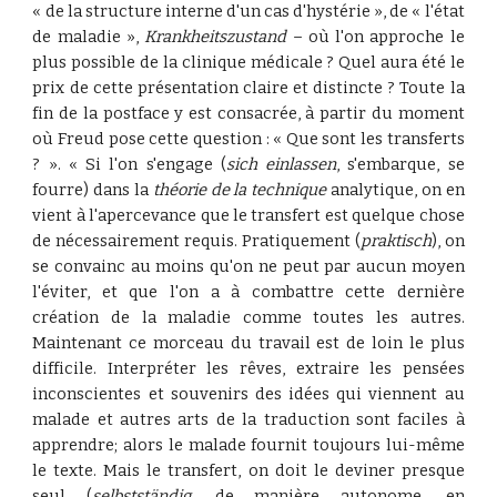
« de la structure interne d'un cas d'hystérie », de « l'état
de maladie »,
Krankheitszustand
– où l'on approche le
plus possible de la clinique médicale ? Quel aura été le
prix de cette présentation claire et distincte ? Toute la
fin de la postface y est consacrée, à partir du moment
où Freud pose cette question : « Que sont les transferts
? ». « Si l'on s'engage (
sich einlassen
, s'embarque, se
fourre) dans la
théorie de la technique
analytique, on en
vient à l'apercevance que le transfert est quelque chose
de nécessairement requis. Pratiquement (
praktisch
), on
se convainc au moins qu'on ne peut par aucun moyen
l'éviter, et que l'on a à combattre cette dernière
création de la maladie comme toutes les autres.
Maintenant ce morceau du travail est de loin le plus
difficile. Interpréter les rêves, extraire les pensées
inconscientes et souvenirs des idées qui viennent au
malade et autres arts de la traduction sont faciles à
apprendre; alors le malade fournit toujours lui-même
le texte. Mais le transfert, on doit le deviner presque
seul (
selbstständig
, de manière autonome, en