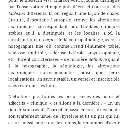
pour le médecin »[7]. Charcot voit, ordonne, distingue
par l'observation clinique puis décrit et construit des
tableaux
différents, là où régnait une façon de chaos.
Ensuite, il pratique l'autopsie, trouve les altérations
anatomiques correspondant aux troubles cliniques
stables qu'il a distingués, et les localise. D'où la
construction du
corpus
de la neuropathologie, avec sa
nosographie fine, où, comme Freud l'énumère, tabès,
sclérose multiple, sclérose latérale amyotrophique,
etc., furent caractérisées – de manière
définitive
quant
à la nosographie, la sémiologie, les altérations
anatomiques correspondantes ainsi que leurs
localisations. Un savoir stable, universel et inscriptible
sans reste dans les livres.
N'étudions pas toutes les occurrences des noms et
adjectifs « clinique », et allons à la dernière : « En un
lieu de son travail, Charcot dépassa encore le niveau de
son traitement usuel de l'hystérie et fit un pas qui lui
assure aussi, pour tous les temps, la renommée d'avoir