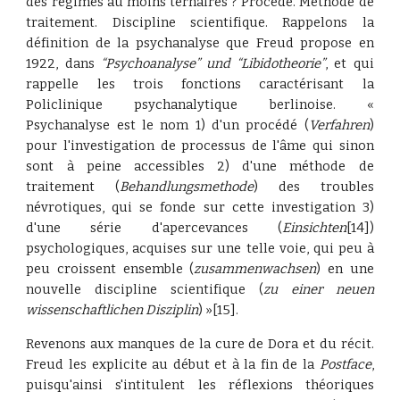
des régimes au moins ternaires ? Procédé. Méthode de
traitement. Discipline scientifique. Rappelons la
définition de la psychanalyse que Freud propose en
1922, dans
“Psychoanalyse” und “Libidotheorie”
, et qui
rappelle les trois fonctions caractérisant la
Policlinique psychanalytique berlinoise. «
Psychanalyse est le nom 1) d'un procédé (
Verfahren
)
pour l'investigation de processus de l'âme qui sinon
sont à peine accessibles 2) d'une méthode de
traitement (
Behandlungsmethode
) des troubles
névrotiques, qui se fonde sur cette investigation 3)
d'une série d'apercevances (
Einsichten
[14])
psychologiques, acquises sur une telle voie, qui peu à
peu croissent ensemble (
zusammenwachsen
) en une
nouvelle discipline scientifique (
zu einer neuen
wissenschaftlichen Disziplin
) »[15].
Revenons aux manques de la cure de Dora et du récit.
Freud les explicite au début et à la fin de la
Postface
,
puisqu'ainsi s'intitulent les réflexions théoriques