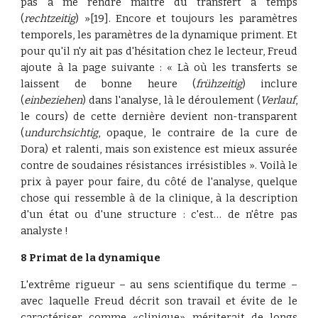
pas à me rendre maître du transfert à temps
(
rechtzeitig
) »[19]. Encore et toujours les paramètres
temporels, les paramètres de la dynamique priment. Et
pour qu'il n'y ait pas d'hésitation chez le lecteur, Freud
ajoute à la page suivante : « Là où les transferts se
laissent de bonne heure (
frühzeitig
) inclure
(
einbeziehen
) dans l'analyse, là le déroulement (
Verlauf
,
le cours) de cette dernière devient non-transparent
(
undurchsichtig
, opaque, le contraire de la cure de
Dora) et ralenti, mais son existence est mieux assurée
contre de soudaines résistances irrésistibles ». Voilà le
prix à payer pour faire, du côté de l'analyse, quelque
chose qui ressemble à de la clinique, à la description
d'un état ou d'une structure : c'est… de n'être pas
analyste !
8 Primat de la dynamique
L'extrême rigueur – au sens scientifique du terme –
avec laquelle Freud décrit son travail et évite de le
caractériser comme «clinique» mériterait de longs