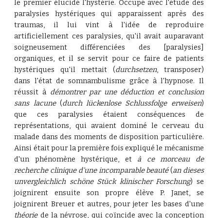
le premier élucidé l'hystérie. Occupé avec l'étude des
paralysies hystériques qui apparaissent après des
traumas, il lui vint à l'idée de reproduire
artificiellement ces paralysies, qu'il avait auparavant
soigneusement différenciées des [paralysies]
organiques, et il se servit pour ce faire de patients
hystériques qu'il mettait (
durchsetzen
, transposer)
dans l'état de somnambulisme grâce à l'hypnose. Il
réussit à
démontrer par une déduction et conclusion
sans lacune
(
durch lückenlose Schlussfolge erweisen
)
que ces paralysies étaient conséquences de
représentations, qui avaient dominé le cerveau du
malade dans des moments de disposition particulière.
Ainsi était pour la première fois expliqué le mécanisme
d'un phénomène hystérique, et
à ce morceau de
recherche clinique d'une incomparable beauté
(
an dieses
unvergleichlich schöne Stück klinischer Forschung
) se
joignirent ensuite son propre élève P. Janet, se
joignirent Breuer et autres, pour jeter les bases d'une
théorie
de la névrose, qui coïncide avec la conception