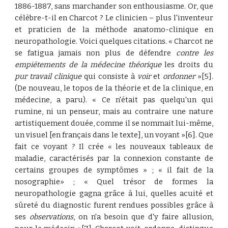
1886-1887, sans marchander son enthousiasme. Or, que
célèbre-t-il en Charcot ? Le clinicien – plus l'inventeur
et praticien de la méthode anatomo-clinique en
neuropathologie. Voici quelques citations. « Charcot ne
se fatigua jamais non plus de défendre
contre les
empiétements de la médecine théorique
les droits du
pur travail clinique
qui consiste à
voir
et
ordonner
»[5].
(De nouveau, le topos de la théorie et de la clinique, en
médecine, a paru). « Ce n'était pas quelqu'un qui
rumine, ni un penseur, mais au contraire une nature
artistiquement douée, comme il se nommait lui-même,
un visuel [en français dans le texte], un voyant »[6]. Que
fait ce voyant ? Il crée « les nouveaux tableaux de
maladie, caractérisés par la connexion constante de
certains groupes de symptômes » ; « il fait de la
nosographie» ; « Quel trésor de formes la
neuropathologie gagna grâce à lui, quelles acuité et
sûreté du diagnostic furent rendues possibles grâce à
ses
observations
, on n'a besoin que d'y faire allusion,