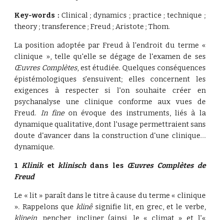
Key-words :
Clinical ; dynamics ; practice ; technique ;
theory ; transference ; Freud ; Aristote ; Thom.
La position adoptée par Freud à l'endroit du terme «
clinique », telle qu'elle se dégage de l'examen de ses
Œuvres Complètes
, est étudiée. Quelques conséquences
épistémologiques s'ensuivent; elles concernent les
exigences à respecter si l'on souhaite créer en
psychanalyse une clinique conforme aux vues de
Freud.
In
fine
on évoque des instruments, liés à la
dynamique qualitative, dont l'usage permettraient sans
doute d'avancer dans la construction d'une clinique…
dynamique.
1
Klinik
et
klinisch
dans les
Œuvres Complètes de
Freud
Le « lit » paraît dans le titre à cause du terme « clinique
». Rappelons que
klinê
signifie lit, en grec, et le verbe,
klinein
, pencher, incliner (ainsi, le « climat » et l'«