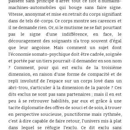
passent sans principe d'arrêt tout ce flot d'humains-
machines-automobiles qui bouge sans faire signe.
Vitesse, anonymat et mise en retrait du corps signifiant
dans de tels dé-corps. Ce corps montre ses carences et
il ne demande rien. Or, si le mutisme ne se fait pourtant
pas le signe d'une indifférence, en face, le
découragement des soignants n'a trop souvent d'égal
que leur angoisse. Mais comment un sujet dont
l'économie somato-psychique doit être cadrée, soignée
et portée par un tiers pourrait-il demander en son nom
? Comment, pour qui est exclu de la troisième
dimension, en raison d'une forme de compacité et de
repli involutif de l'espace sur un corps lové dans un
abri-trou, s'articuler à la dimension de la parole ? Ces
dits exclus ne sont pas sans partenaires ; mais il en est
peu à se retrouver habilités, par eux et grâce à une
tacite diplomatie des offres de souci et de soin, à trouer
en perspective soucieuse, punctiforme mais rythmée,
c'est à dire capable de faire retour, l'univers mis à plat
dans lequel se réfugie l'exclu. Ce dit exclu sans