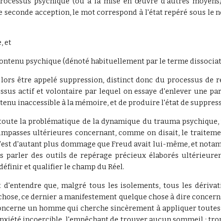
 processus psychique (ou à la mise en œuvre d'autres moyens
e seconde acception, le mot correspond à l'état repéré sous le n
, et
contenu psychique (dénoté habituellement par le terme dissociat
s lors être appelé suppression, distinct donc du processus de r
essus actif et volontaire par lequel on essaye d'enlever une p
tenu inaccessible à la mémoire, et de produire l'état de suppres
, toute la problématique de la dynamique du trauma psychique, 
impasses ultérieures concernant, comme on disait, le traitemen
c'est d'autant plus dommage que Freud avait lui-même, et not
ans parler des outils de repérage précieux élaborés ultérie
définir et qualifier le champ du Réel.
 d'entendre que, malgré tous les isolements, tous les dérivat
chose, ce dernier a manifestement quelque chose à dire concerna
ncerne un homme qui cherche sincèrement à appliquer toutes c
anxiété incoercible, l'empêchant de trouver aucun sommeil : tro