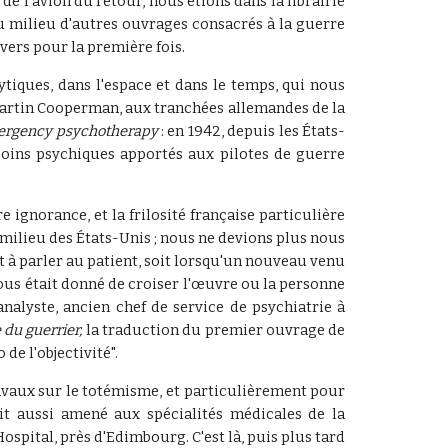
e l'avion du retour, nous étions dans la librairie
au milieu d'autres ouvrages consacrés à la guerre
ivers pour la première fois.
tiques, dans l'espace et dans le temps, qui nous
 Martin Cooperman, aux tranchées allemandes de la
mergency psychotherapy
: en 1942, depuis les États-
 soins psychiques apportés aux pilotes de guerre
ignorance, et la frilosité française particulière
 milieu des États-Unis ; nous ne devions plus nous
nt à parler au patient, soit lorsqu'un nouveau venu
ous était donné de croiser l'œuvre ou la personne
analyste, ancien chef de service de psychiatrie à
 du guerrier,
la traduction du premier ouvrage de
e l'objectivité".
ravaux sur le totémisme, et particulièrement pour
ait aussi amené aux spécialités médicales de la
Hospital, près d'Edimbourg. C'est là, puis plus tard