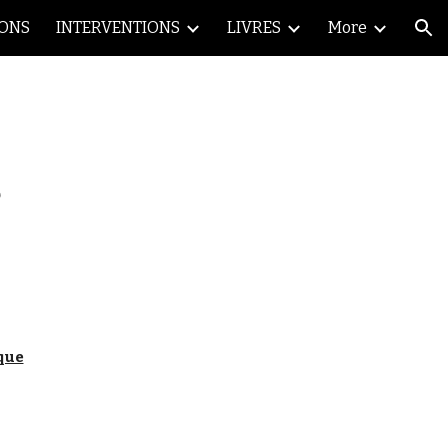
IONS
INTERVENTIONS
LIVRES
More
ion
s
que