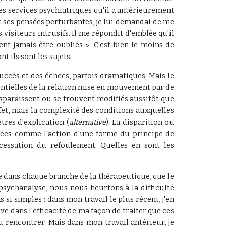
des services psychiatriques qu'il a antérieurement
ec ses pensées perturbantes, je lui demandai de me
 visiteurs intrusifs. Il me répondit d'emblée qu'il
nt jamais être oubliés ». C'est bien le moins de
 ils sont les sujets.
uccès et des échecs, parfois dramatiques. Mais le
rentielles de la relation mise en mouvement par de
isparaissent ou se trouvent modifiés aussitôt que
fet, mais la complexité des conditions auxquelles
tres d'explication (
alternative
). La disparition ou
dées comme l'action d'une forme du principe de
cessation du refoulement. Quelles en sont les
me dans chaque branche de la thérapeutique, que le
 psychanalyse, nous nous heurtons à la difficulté
s si simples : dans mon travail le plus récent, j'en
ive dans l'efficacité de ma façon de traiter que ces
u rencontrer. Mais dans mon travail antérieur, je