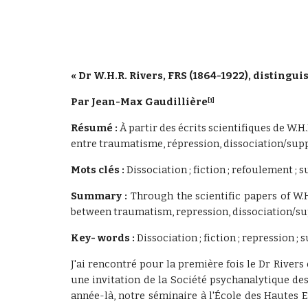
« Dr W.H.R. Rivers, FRS (1864-1922), disting
Par Jean-Max Gaudillière
[1]
Résumé : 
À partir des écrits scientifiques de W.H
entre traumatisme, répression, dissociation/suppr
Mots clés :
Dissociation ; fiction ; refoulement ; s
Summary :
Through the scientific papers of W.H
between traumatism, repression, dissociation/su
Key- words :
Dissociation ; fiction ; repression ;
J'ai rencontré pour la première fois le Dr River
une invitation de la Société psychanalytique des
année-là, notre séminaire à l'École des Hautes E