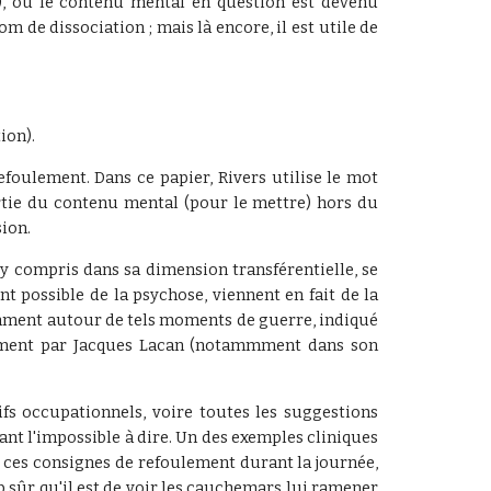
), où le contenu mental en question est devenu
om de dissociation ;
mais là encore, il est utile de
ion).
efoulement. Dans ce papier, Rivers utilise le mot
artie du contenu mental (pour le mettre) hors du
sion.
y compris dans sa dimension transférentielle, se
t possible de la psychose, viennent en fait de la
amment autour de tels moments de guerre, indiqué
urement par Jacques Lacan (notammment dans son
ifs occupationnels, voire toutes les suggestions
nt l'impossible à dire. Un des exemples cliniques
es consignes de refoulement durant la journée,
p sûr qu'il est de voir les cauchemars lui ramener