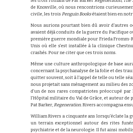
les trois romans de Pat Barker
Regeneration, The 
de Knoxville, où nous rencontrions curieusement 
civile, les trois
Penguin Books
étaient bien en notr
Nous aurions pourtant bien dû avoir d'autres oc
avaient déjà conduits de la guerre du Pacifique 
première guerre mondiale pour Frieda Fromm-R
Unis où elle s'est installée à la clinique Ches
crashés. Pour ne citer que ces trois noms.
Même une culture anthropologique de base aurait 
concernant la psychanalyse de la folie et des tra
quitter souvent, soit à l'appel de telle ou telle 
nous projetait sans ménagement au milieu des zon
d'un de nos rares compatriotes préoccupé par le 
l'Hôpital militaire du Val de Grâce, et auteur de 
Pat Barker,
Regeneration.
Rivers accompagna ensuit
William Rivers a cinquante ans lorsqu'éclate la 
un terrain exceptionnel autour des rites funér
psychiatrie et de la neurologie. Il fut ainsi mobil