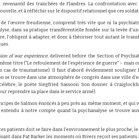
ou
revenants
) des tranchées de Flandres. La confrontation ave
uvelle, et à réfléchir sur le dispositif relationnel que ces sold
e l'œuvre freudienne, comprend très vite que ni la psychiatrie
se, dans sa pratique transférentielle fondée sur la levée d'un
e, l'obligent à adapter, et donc à théoriser tout autant le tran
ues.
sion of war experience,
delivered before the Section of Psychiat
le même titre ("Le refoulement de l'expérience de guerre" – mai
n cas de traumatisme). Il faut d'abord évidemment souligner l
n se trouve dans une atmosphère de congrès dans une ville d'eau
célèbre, le poète Siegfried Sassoon. Son dossier à Craiglockh
our reprendre sa place dans le service armé).
ncipes de Salmon énoncés à peu près au même moment, et qui v
 entendu à notre compte quand la psychanalyse se trouve aux p
 ces patients doit se faire dans l'environnement le plus proche,
 lisant dans Pat Barker les moments où Rivers reçoit ses patients