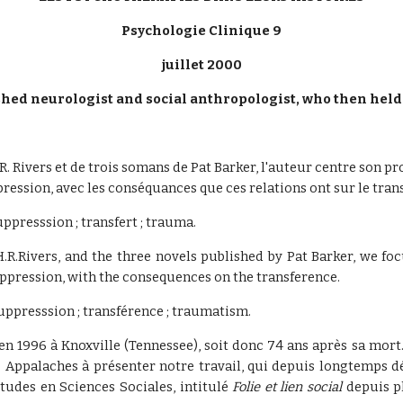
Psychologie Clinique 9
juillet 2000
uished neurologist and social anthropologist, who then held
.R. Rivers et de trois somans de Pat Barker, l'auteur centre son pr
ession, avec les conséquances que ces relations ont sur le trans
uppresssion ; transfert ; trauma.
.R.Rivers, and the three novels published by Pat Barker, we foc
ppression, with the consequences on the transference.
 suppresssion ; transférence ; traumatism.
s en 1996 à Knoxville (Tennessee), soit donc 74 ans après sa m
 Appalaches à présenter notre travail, qui depuis longtemps dé
tudes en Sciences Sociales, intitulé
Folie et lien social
depuis p