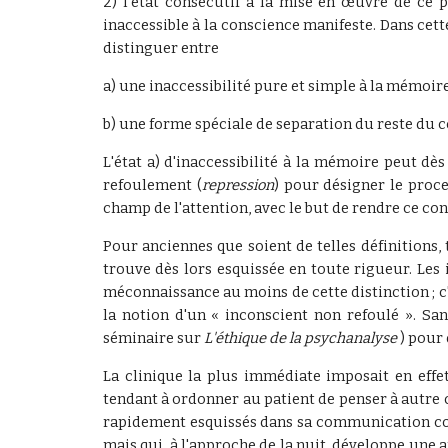
2) l'état consécutif à la mise en œuvre de ce
inaccessible à la conscience manifeste. Dans cett
distinguer entre
a) une inaccessibilité pure et simple à la mémoire
b) une forme spéciale de separation du reste du 
L'état a) d'inaccessibilité à la mémoire peut dè
refoulement (
repression
) pour désigner le proc
champ de l'attention, avec le but de rendre ce con
Pour anciennes que soient de telles définitions
trouve dès lors esquissée en toute rigueur. Les 
méconnaissance au moins de cette distinction ; 
la notion d'un « inconscient non refoulé ». S
séminaire sur
L'éthique de la psychanalyse
) pour 
La clinique la plus immédiate imposait en effet
tendant à ordonner au patient de penser à autre 
rapidement esquissés dans sa communication co
mais qui, à l'approche de la nuit, développe une 