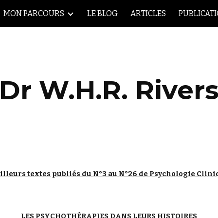
MON PARCOURS
LE BLOG
ARTICLES
PUBLICAT
ip to main content
Skip to navigat
Dr W.H.R. River
illeurs textes publiés du N°3 au N°26 de Psychologie Clini
LES PSYCHOTHÉRAPIES DANS LEURS HISTOIRES