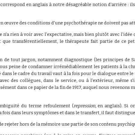
correspond en anglais à notre désagréable notion d'arrière : il
 en œuvre des conditions d'une psychothérapie ne doivent pas a
lle n'a rien à voir avec l'expectative, mais bien plutôt avec l'idé
t que transférentiellement, le thérapeute fait partie de ce pe
tion de tout jargon, notamment diagnostique (les principes de 
sous peine de condamner irrémédiablement les patients à la chro
ans le cadre du travail vaut à la fois pour le dialogue entre le 
c des collègues, dans le service, ou à l'extérieur, même s'i
ément dans ce papier de la fin de 1917, auquel nous revenons m
'ambiguité du terme refoulement
(
repression
, en anglais). Si 
 fois dans leurs symptômes et dans le transfert, il faut distingue
 de rejeter hors de la mémoire une partie de son contenu psychiqu