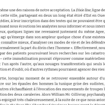
 même une des raisons de notre acceptation. La
Dixie line
, ligne d
cette ville, partageant en deux un long état étiré d'Est en Oue
gédies, à leur inscription dans des textes qui ne pouvaient être 
uand nous écoutions les analystes nous informer et nous interrog
s lieux, quelques lignes me revenaient justement du même Agee
'est agi qu'émerge dans son ampleur quelque chose d'une existen
connaître mieux, d'analyser ces modes de vie et de les défendre. 
normalement la part du divin chez l'homme ».
Effectivement, nou
ar des patients poursuivant leurs recherches sur les catastr
 – cette immobilisation pouvait s'éprouver comme matériellem
 l'un après l'autre, qu'aux nouages transférentiels qui seuls
tion et d'oubli, où d'autres rythmes pourraient agencer des vies 
partie, lorsqu'au moment de se retrouver ensemble autour d'u
ître sur les épaules des hommes la tunique grise des sudistes,
utres s'échauffaient à l'évocation des mouvements de troupes lo
ution des deux cavaleries. Alors William Mc Gillivray, psychanaly
s enjoignit très chaleureusement, à la suite de ce que nous avio