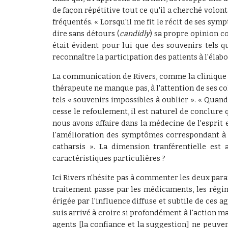
de façon répétitive tout ce qu'il a cherché volon
fréquentés. « Lorsqu'il me fit le récit de ses sy
dire sans détours (
candidly
) sa propre opinion co
était évident pour lui que des souvenirs tels q
reconnaître la participation des patients à l'élab
La communication de Rivers, comme la clinique an
thérapeute ne manque pas, à l'attention de ses co
tels « souvenirs impossibles à oublier ». « Quan
cesse le refoulement, il est naturel de conclure
nous avons affaire dans la médecine de l'esprit 
l'amélioration des symptômes correspondant à 
catharsis ». La dimension tranférentielle es
caractéristiques particulières ?
Ici Rivers n'hésite pas à commenter les deux param
traitement passe par les médicaments, les régime
érigée par l'influence diffuse et subtile de ces ag
suis arrivé à croire si profondément à l'action ma
agents [la confiance et la suggestion] ne peuven