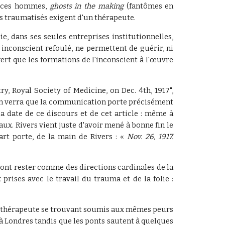
c ces hommes,
ghosts in the making
(fantômes en
ats traumatisés exigent d'un thérapeute.
, dans ses seules entreprises institutionnelles,
 inconscient refoulé, ne permettent de guérir, ni
sfert que les formations de l'inconscient à l'œuvre
ry, Royal Society of Medicine, on Dec. 4th, 1917",
s on verra que la communication porte précisément
a date de ce discours et de cet article : même à
x. Rivers vient juste d'avoir mené à bonne fin le
art porte, de la main de Rivers :
«
Nov. 26, 1917.
ont rester comme des directions cardinales de la
rises avec le travail du trauma et de la folie :
 le thérapeute se trouvant soumis aux mêmes peurs
 à Londres tandis que les ponts sautent à quelques