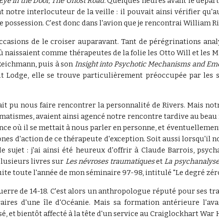
Eye in the Door, The Ghost Road.
Quelques heures avant le départ d
notre interlocuteur de la veille : il pouvait ainsi vérifier qu'
e possession. C'est donc dans l'avion que je rencontrai William R
casions de le croiser auparavant. Tant de pérégrinations analy
où naissaient comme thérapeutes de la folie les Otto Will et les
eichmann, puis à son
Insight into Psychotic Mechanisms and E
tnut Lodge, elle se trouve particulièrement préoccupée par les
pu nous faire rencontrer la personnalité de Rivers. Mais notre 
umatismes, avaient ainsi agencé notre rencontre tardive au beau
séance où il se mettait à nous parler en personne, et éventuelleme
es d'action de ce thérapeute d'exception. Soit aussi lorsqu'il n
sujet : j'ai ainsi été heureux d'offrir à Claude Barrois, psych
plusieurs livres sur
Les névroses traumatiques
et
La psychanalyse
e toute l'année de mon séminaire 97-98, intitulé "Le degré zéro d
guerre de 14-18. C'est alors un anthropologue réputé pour ses t
aires d'une île d'Océanie. Mais sa formation antérieure l'av
isé, et bientôt affecté à la tête d'un service au Craiglockhart War 