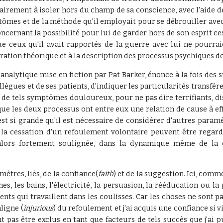
tairement à isoler hors du champ de sa conscience, avec l'aide 
mptômes et de la méthode qu'il employait pour se débrouiller av
ncernant la possibilité pour lui de garder hors de son esprit ces
ue ceux qu'il avait rapportés de la guerre avec lui ne pourraie
oration théorique et à la description des processus psychiques dont
alytique mise en fiction par Pat Barker, énonce à la fois des s
llègues et de ses patients, d'indiquer les particularités transfé
d de tels symptômes douloureux, pour ne pas dire terrifiants, d
 que les deux processus ont entre eux une relation de cause à ef
est si grande qu'il est nécessaire de considérer d'autres paramè
la cessation d'un refoulement volontaire peuvent être regar
t alors fortement soulignée, dans la dynamique même de la 
ètres, liés, de la confiance(
faith
) et de la suggestion. Ici, com
s, les bains, l'électricité, la persuasion, la rééducation ou la
ents qui travaillent dans les coulisses. Car les choses ne sont pa
ligne (
injurious
) du refoulement et j'ai acquis une confiance si v
t pas être exclus en tant que facteurs de tels succès que j'ai p