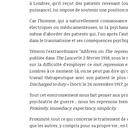
à Londres, qu'il reçut des patients revenant (
puissance), lui impose de soutenir une position no
Car l'homme, qui a naturellement connaissance d
électriques ou médicamenteuses, ni la psychanaly
même d'aborder des patients qui, l'un après l'autr
dans le traumatisme et ses conséquences psychiq
Témoin l'extraordinaire "Address on
The repres
publiée dans
The Lancet
le 2 février 1918, sous 
sur la difficulté d'employer ce mot
repression
e
Londres à ce moment-là, on ne peut pas dire qu'o
travail thérapeutique avec son patient le plus 
Discharged to duty
» (Sorti le 26 novembre 1917, p
Tout cet environnement nous fait penser aux pri
psychiatrie de guerre ; nous les reprenons bien
Proximity, immediacy, expectancy, simplicity.
Proximité, tout ce qui concerne le traitement de
que les autres, y compris pour sa propre vie ; en