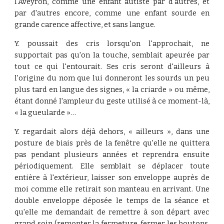
l'Aveyron, comme une enfant autiste par d'autres, et
par d'autres encore, comme une enfant sourde en
grande carence affective, et sans langue.
Y. poussait des cris lorsqu'on l'approchait, ne
supportait pas qu'on la touche, semblait apeurée par
tout ce qui l'entourait. Ses cris seront d'ailleurs à
l'origine du nom que lui donneront les sourds un peu
plus tard en langue des signes, « la criarde » ou même,
étant donné l'ampleur du geste utilisé à ce moment-là,
« la gueularde »…
Y. regardait alors déjà dehors, « ailleurs », dans une
posture de biais près de la fenêtre qu'elle ne quittera
pas pendant plusieurs années et reprendra ensuite
périodiquement. Elle semblait se déplacer toute
entière à l'extérieur, laisser son enveloppe auprès de
moi comme elle retirait son manteau en arrivant. Une
double enveloppe déposée le temps de la séance et
qu'elle me demandait de remettre à son départ avec
grand soin (remonter la fermeture, fermer les boutons,