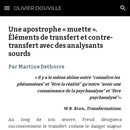
OLIVIER DOUVILLE
Skip to main content
Skip to navigation
Une apostrophe « muette ». 
Éléments de transfert et contre-
transfert avec des analysants 
sourds
Par Martine Dethorre
« Il y a le même abîme entre "connaître les  
phénomènes" et "être la réalité" qu'entre "avoir une 
connaissance de la psychanalyse" et "être 
psychanalysé"».
W.R. Bion, 
Transformations
.
Au long de son œuvre, Freud désignera
successivement le transfert comme le danger majeur