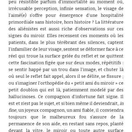
peu résistible parfum d’immortalité au moment où,
irrécusable perception, infinie sensation, le visage de
l’aimé(e) s’offre pour émergence d’une hospitalité
primordiale sans histoire, hors histoire ? La littérature
des aliénistes est aussi riche d’observations sur ces
signes du miroir. Elles recensent ces moments où les
patients, dans le plus térébrant des silences, captent
l’infamilier de leur visage, sentent se déformer face à ce
réel qui troue la surface gelée du reflet et ne quittent
cette fascination figée que sur deux modes, répétitifs :
se sentir happé par un trou dans l’image, et chuter là
où seul le reflet fait appel, alors il se délite, se fissure ;
ou s’imaginer l’orthopédie du « petit ami du miroir » ce
petit doublon qui est là, patiemment modelé par des
hallucinoses. Ce compagnon d’infortune fait signe. Il
est et n’est pas le sujet, et si bien même il deviendrait,
in
fine
, un joyeux compagnon, un ami fiable, il conviendra
toujours que le malheureux fou s’assure de la
permanence de son aide, en restant sans repos, planté
devant la vitre, le miroir ou toute autre surface